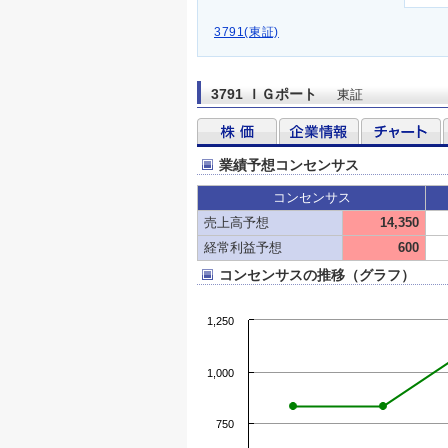
3791(東証)
3791 ＩＧポート
東証