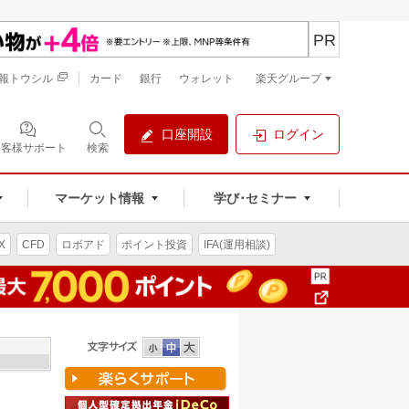
PR
報トウシル
カード
銀行
ウォレット
楽天グループ
口座開設
ログイン
お客様サポート
検索
マーケット情報
学び･セミナー
X
CFD
ロボアド
ポイント投資
IFA(運用相談)