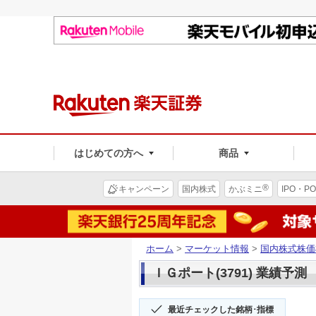
はじめての方へ
商品
®
キャンペーン
国内株式
かぶミニ
IPO・PO
ホーム
>
マーケット情報
>
国内株式株価
ＩＧポート(3791) 業績予測
最近チェックした銘柄･指標