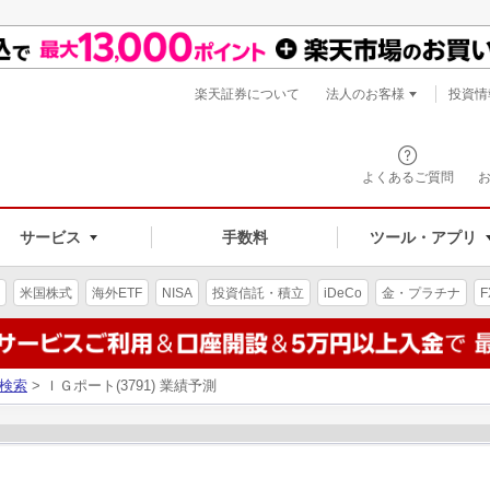
楽天証券について
法人のお客様
投資情
よくあるご質問
サービス
手数料
ツール・アプリ
米国株式
海外ETF
NISA
投資信託・積立
iDeCo
金・プラチナ
F
検索
> ＩＧポート(3791) 業績予測