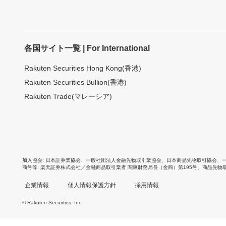
各国サイト一覧 | For International
Rakuten Securities Hong Kong(香港)
Rakuten Securities Bullion(香港)
Rakuten Trade(マレーシア)
加入協会
日本証券業協会
、
一般社団法人金融先物取引業協会
、
日本商品先物取引協会
、
商号等
楽天証券株式会社／金融商品取引業者 関東財務局長（金商）第195号、商品先物
企業情報
個人情報保護方針
採用情報
© Rakuten Securities, Inc.