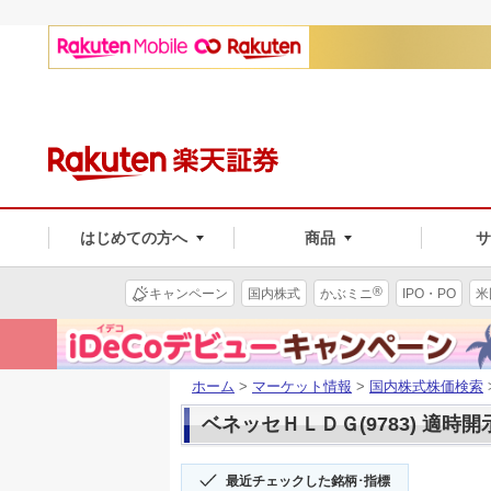
はじめての方へ
商品
®
キャンペーン
国内株式
かぶミニ
IPO・PO
米
ホーム
>
マーケット情報
>
国内株式株価検索
ベネッセＨＬＤＧ(9783) 適時開
最近チェックした銘柄･指標