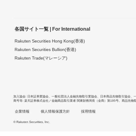
各国サイト一覧 | For International
Rakuten Securities Hong Kong(香港)
Rakuten Securities Bullion(香港)
Rakuten Trade(マレーシア)
加入協会
日本証券業協会
、
一般社団法人金融先物取引業協会
、
日本商品先物取引協会
、
商号等
楽天証券株式会社／金融商品取引業者 関東財務局長（金商）第195号、商品先物
企業情報
個人情報保護方針
採用情報
© Rakuten Securities, Inc.