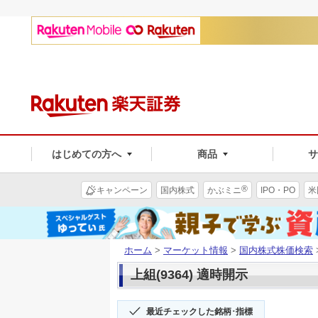
はじめての方へ
商品
®
キャンペーン
国内株式
かぶミニ
IPO・PO
米
ホーム
>
マーケット情報
>
国内株式株価検索
上組(9364) 適時開示
最近チェックした銘柄･指標