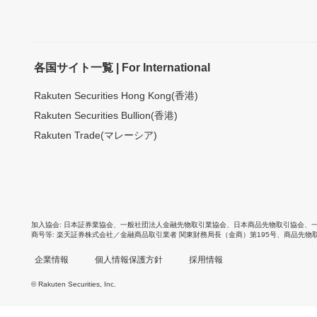
各国サイト一覧 | For International
Rakuten Securities Hong Kong(香港)
Rakuten Securities Bullion(香港)
Rakuten Trade(マレーシア)
加入協会
日本証券業協会
、
一般社団法人金融先物取引業協会
、
日本商品先物取引協会
、
商号等
楽天証券株式会社／金融商品取引業者 関東財務局長（金商）第195号、商品先物
企業情報
個人情報保護方針
採用情報
© Rakuten Securities, Inc.