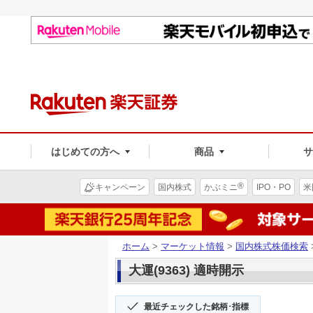
はじめての方へ
商品
®
キャンペーン
国内株式
かぶミニ
IPO・PO
米
ホーム
>
マーケット情報
>
国内株式株価検索
大運(9363) 適時開示
最近チェックした銘柄･指標