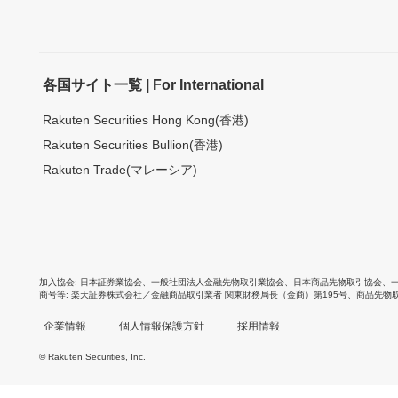
各国サイト一覧 | For International
Rakuten Securities Hong Kong(香港)
Rakuten Securities Bullion(香港)
Rakuten Trade(マレーシア)
加入協会
日本証券業協会
、
一般社団法人金融先物取引業協会
、
日本商品先物取引協会
、
商号等
楽天証券株式会社／金融商品取引業者 関東財務局長（金商）第195号、商品先物
企業情報
個人情報保護方針
採用情報
© Rakuten Securities, Inc.