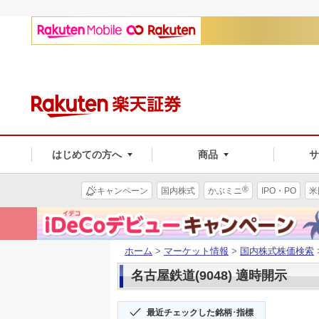
はじめての方へ
商品
®
キャンペーン
国内株式
かぶミニ
IPO・PO
米
ホーム
>
マーケット情報
>
国内株式株価検索
名古屋鉄道(9048) 適時開示
最近チェックした銘柄･指標