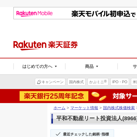
はじめての方へ
商品
®
キャンペーン
国内株式
かぶミニ
IPO・PO
米
ホーム
>
マーケット情報
>
国内株式株価検索
平和不動産リート投資法人(8966
最近チェックした銘柄･指標