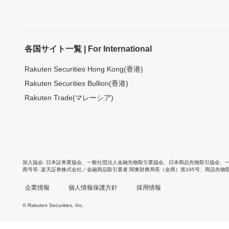
各国サイト一覧 | For International
Rakuten Securities Hong Kong(香港)
Rakuten Securities Bullion(香港)
Rakuten Trade(マレーシア)
加入協会
日本証券業協会
、
一般社団法人金融先物取引業協会
、
日本商品先物取引協会
、
商号等
楽天証券株式会社／金融商品取引業者 関東財務局長（金商）第195号、商品先物
企業情報
個人情報保護方針
採用情報
© Rakuten Securities, Inc.