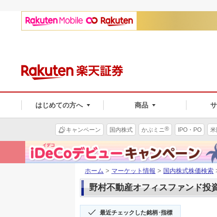
はじめての方へ
商品
®
キャンペーン
国内株式
かぶミニ
IPO・PO
米
ホーム
>
マーケット情報
>
国内株式株価検索
野村不動産オフィスファンド投資(8
最近チェックした銘柄･指標