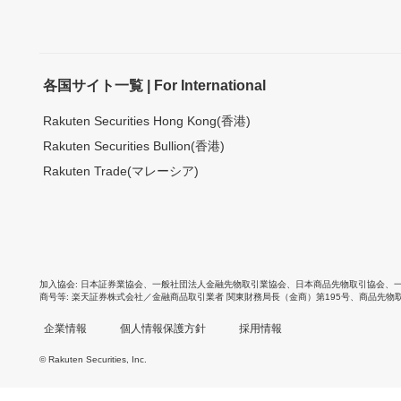
各国サイト一覧 | For International
Rakuten Securities Hong Kong(香港)
Rakuten Securities Bullion(香港)
Rakuten Trade(マレーシア)
加入協会
日本証券業協会
、
一般社団法人金融先物取引業協会
、
日本商品先物取引協会
、
商号等
楽天証券株式会社／金融商品取引業者 関東財務局長（金商）第195号、商品先物
企業情報
個人情報保護方針
採用情報
© Rakuten Securities, Inc.