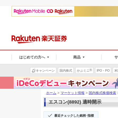
はじめての方へ
商品
®
キャンペーン
国内株式
かぶミニ
IPO・PO
米
ホーム
>
マーケット情報
>
国内株式株価検索
エスコン(8892) 適時開示
最近チェックした銘柄･指標