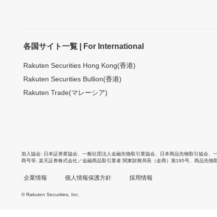
各国サイト一覧 | For International
Rakuten Securities Hong Kong(香港)
Rakuten Securities Bullion(香港)
Rakuten Trade(マレーシア)
加入協会
日本証券業協会
、
一般社団法人金融先物取引業協会
、
日本商品先物取引協会
、
商号等
楽天証券株式会社／金融商品取引業者 関東財務局長（金商）第195号、商品先物
企業情報
個人情報保護方針
採用情報
© Rakuten Securities, Inc.