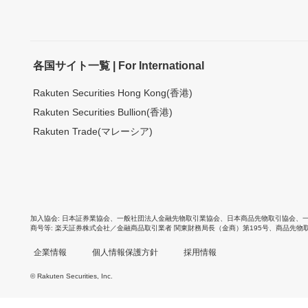
各国サイト一覧 | For International
Rakuten Securities Hong Kong(香港)
Rakuten Securities Bullion(香港)
Rakuten Trade(マレーシア)
加入協会
日本証券業協会
、
一般社団法人金融先物取引業協会
、
日本商品先物取引協会
、
商号等
楽天証券株式会社／金融商品取引業者 関東財務局長（金商）第195号、商品先物
企業情報
個人情報保護方針
採用情報
© Rakuten Securities, Inc.