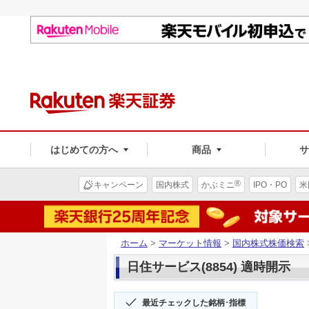
はじめての方へ
商品
®
キャンペーン
国内株式
かぶミニ
IPO・PO
米
ホーム
>
マーケット情報
>
国内株式株価検索
日住サービス(8854) 適時開示
最近チェックした銘柄･指標