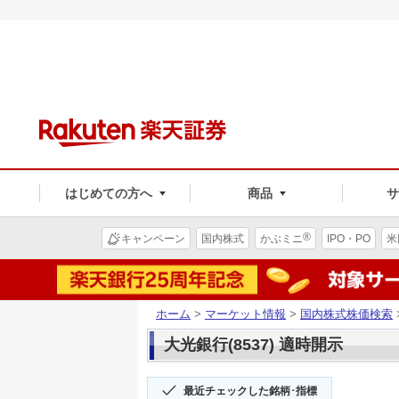
はじめての方へ
商品
®
キャンペーン
国内株式
かぶミニ
IPO・PO
米
ホーム
>
マーケット情報
>
国内株式株価検索
大光銀行(8537) 適時開示
最近チェックした銘柄･指標