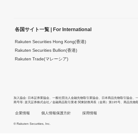
各国サイト一覧 | For International
Rakuten Securities Hong Kong(香港)
Rakuten Securities Bullion(香港)
Rakuten Trade(マレーシア)
加入協会
日本証券業協会
、
一般社団法人金融先物取引業協会
、
日本商品先物取引協会
、
商号等
楽天証券株式会社／金融商品取引業者 関東財務局長（金商）第195号、商品先物
企業情報
個人情報保護方針
採用情報
© Rakuten Securities, Inc.