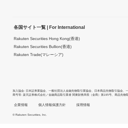
各国サイト一覧 | For International
Rakuten Securities Hong Kong(香港)
Rakuten Securities Bullion(香港)
Rakuten Trade(マレーシア)
加入協会
日本証券業協会
、
一般社団法人金融先物取引業協会
、
日本商品先物取引協会
、
商号等
楽天証券株式会社／金融商品取引業者 関東財務局長（金商）第195号、商品先物
企業情報
個人情報保護方針
採用情報
© Rakuten Securities, Inc.