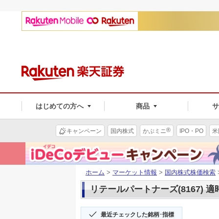
はじめての方へ
商品
®
キャンペーン
国内株式
かぶミニ
IPO・PO
米
ホーム
>
マーケット情報
>
国内株式株価検索
リテールパートナーズ(8167) 
最近チェックした銘柄･指標