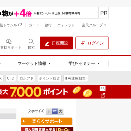
PR
報トウシル
カード
銀行
ウォレット
楽天グループ
口座開設
ログイン
お客様サポート
検索
マーケット情報
学び･セミナー
X
CFD
ロボアド
ポイント投資
IFA(運用相談)