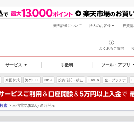
楽天証券について
法人のお客様
投資情
よくあるご質問
サービス
手数料
ツール・アプリ
米国株式
海外ETF
NISA
投資信託・積立
iDeCo
金・プラチナ
F
検索
> 三信電気(8150) 適時開示