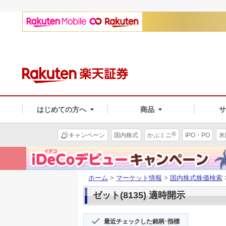
はじめての方へ
商品
®
キャンペーン
国内株式
かぶミニ
IPO・PO
米
ホーム
>
マーケット情報
>
国内株式株価検索
ゼット(8135) 適時開示
最近チェックした銘柄･指標