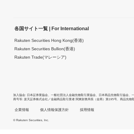
各国サイト一覧 | For International
Rakuten Securities Hong Kong(香港)
Rakuten Securities Bullion(香港)
Rakuten Trade(マレーシア)
加入協会
日本証券業協会
、
一般社団法人金融先物取引業協会
、
日本商品先物取引協会
、
商号等
楽天証券株式会社／金融商品取引業者 関東財務局長（金商）第195号、商品先物
企業情報
個人情報保護方針
採用情報
© Rakuten Securities, Inc.