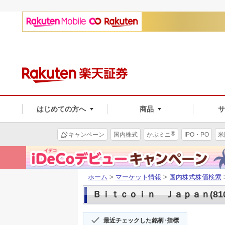
はじめての方へ
商品
®
キャンペーン
国内株式
かぶミニ
IPO・PO
米
ホーム
>
マーケット情報
>
国内株式株価検索
Ｂｉｔｃｏｉｎ Ｊａｐａｎ(810
最近チェックした銘柄･指標