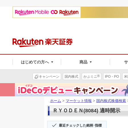
はじめての方へ
商品
®
キャンペーン
国内株式
かぶミニ
IPO・PO
米
ホーム
>
マーケット情報
>
国内株式株価検索
ＲＹＯＤＥＮ(8084) 適時開示
最近チェックした銘柄･指標