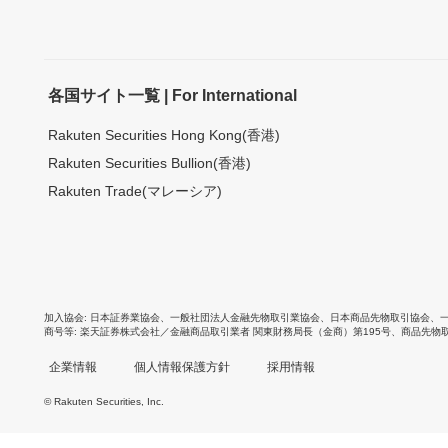
各国サイト一覧 | For International
Rakuten Securities Hong Kong(香港)
Rakuten Securities Bullion(香港)
Rakuten Trade(マレーシア)
加入協会
日本証券業協会
、
一般社団法人金融先物取引業協会
、
日本商品先物取引協会
、
商号等
楽天証券株式会社／金融商品取引業者 関東財務局長（金商）第195号、商品先物
企業情報
個人情報保護方針
採用情報
© Rakuten Securities, Inc.