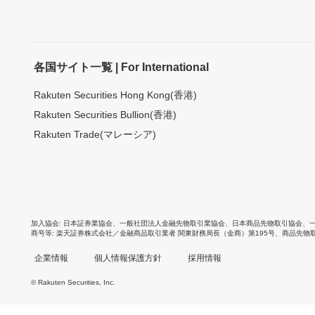
各国サイト一覧 | For International
Rakuten Securities Hong Kong(香港)
Rakuten Securities Bullion(香港)
Rakuten Trade(マレーシア)
加入協会
日本証券業協会
、
一般社団法人金融先物取引業協会
、
日本商品先物取引協会
、
商号等
楽天証券株式会社／金融商品取引業者 関東財務局長（金商）第195号、商品先物
企業情報
個人情報保護方針
採用情報
© Rakuten Securities, Inc.