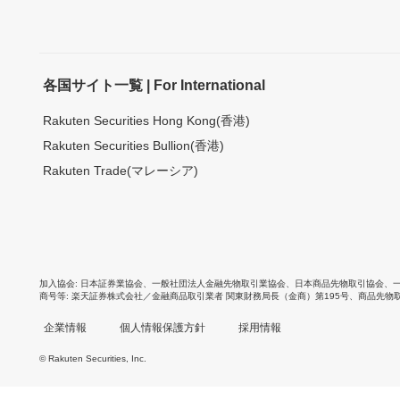
各国サイト一覧 | For International
Rakuten Securities Hong Kong(香港)
Rakuten Securities Bullion(香港)
Rakuten Trade(マレーシア)
加入協会
日本証券業協会
、
一般社団法人金融先物取引業協会
、
日本商品先物取引協会
、
商号等
楽天証券株式会社／金融商品取引業者 関東財務局長（金商）第195号、商品先物
企業情報
個人情報保護方針
採用情報
© Rakuten Securities, Inc.