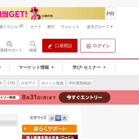
PR
報トウシル
カード
銀行
ウォレット
楽天グループ
口座開設
ログイン
お客様サポート
検索
マーケット情報
学び･セミナー
X
CFD
ロボアド
ポイント投資
IFA(運用相談)