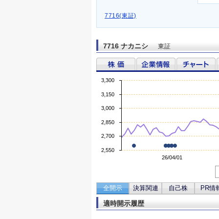
7716(東証)
7716 ナカニシ
東証