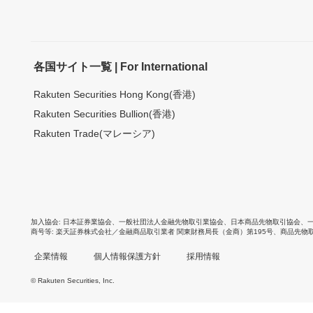
各国サイト一覧 | For International
Rakuten Securities Hong Kong(香港)
Rakuten Securities Bullion(香港)
Rakuten Trade(マレーシア)
加入協会
日本証券業協会
、
一般社団法人金融先物取引業協会
、
日本商品先物取引協会
、
商号等
楽天証券株式会社／金融商品取引業者 関東財務局長（金商）第195号、商品先物
企業情報
個人情報保護方針
採用情報
© Rakuten Securities, Inc.