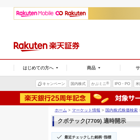
はじめての方へ
商品
®
キャンペーン
国内株式
かぶミニ
IPO・PO
米
ホーム
>
マーケット情報
>
国内株式株価検索
クボテック(7709) 適時開示
最近チェックした銘柄･指標