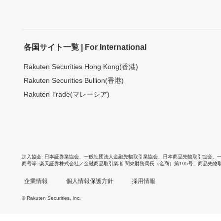
各国サイト一覧 | For International
Rakuten Securities Hong Kong(香港)
Rakuten Securities Bullion(香港)
Rakuten Trade(マレーシア)
加入協会
日本証券業協会
、
一般社団法人金融先物取引業協会
、
日本商品先物取引協会
、
商号等
楽天証券株式会社／金融商品取引業者 関東財務局長（金商）第195号、商品先物
企業情報
個人情報保護方針
採用情報
© Rakuten Securities, Inc.