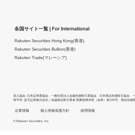
各国サイト一覧 | For International
Rakuten Securities Hong Kong(香港)
Rakuten Securities Bullion(香港)
Rakuten Trade(マレーシア)
加入協会
日本証券業協会
、
一般社団法人金融先物取引業協会
、
日本商品先物取引協会
、
商号等
楽天証券株式会社／金融商品取引業者 関東財務局長（金商）第195号、商品先物
企業情報
個人情報保護方針
採用情報
© Rakuten Securities, Inc.