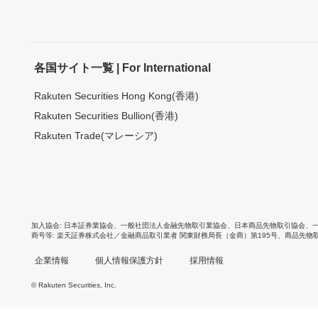
各国サイト一覧 | For International
Rakuten Securities Hong Kong(香港)
Rakuten Securities Bullion(香港)
Rakuten Trade(マレーシア)
加入協会
日本証券業協会
、
一般社団法人金融先物取引業協会
、
日本商品先物取引協会
、
商号等
楽天証券株式会社／金融商品取引業者 関東財務局長（金商）第195号、商品先物
企業情報
個人情報保護方針
採用情報
© Rakuten Securities, Inc.