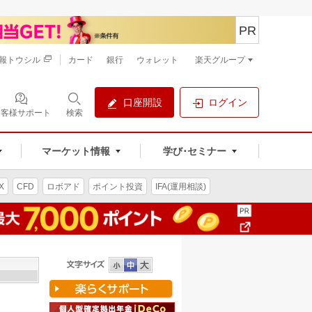
PR
報トウシル
カード
銀行
ウォレット
楽天グループ
口座開設
ログイン
お客様サポート
検索
マーケット情報
学び･セミナー
X
CFD
ロボアド
ポイント投資
IFA(運用相談)