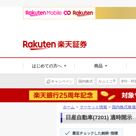
はじめての方へ
商品
®
キャンペーン
国内株式
かぶミニ
IPO・PO
ホーム
>
マーケット情報
>
国内株式株価
日産自動車(7201) 適時開示
最近チェックした銘柄･指標