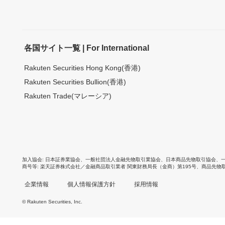
各国サイト一覧 | For International
Rakuten Securities Hong Kong(香港)
Rakuten Securities Bullion(香港)
Rakuten Trade(マレーシア)
加入協会
日本証券業協会
、
一般社団法人金融先物取引業協会
、
日本商品先物取引協会
、
商号等
楽天証券株式会社／金融商品取引業者 関東財務局長（金商）第195号、商品先物
企業情報
個人情報保護方針
採用情報
© Rakuten Securities, Inc.