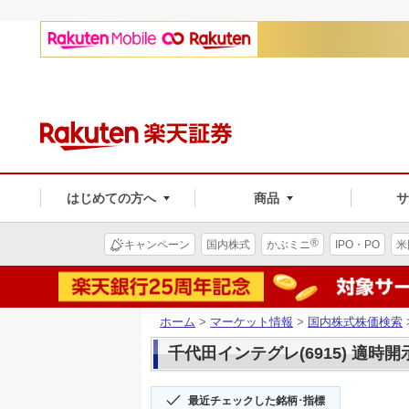
はじめての方へ
商品
®
キャンペーン
国内株式
かぶミニ
IPO・PO
米
ホーム
>
マーケット情報
>
国内株式株価検索
千代田インテグレ(6915) 適時開
最近チェックした銘柄･指標