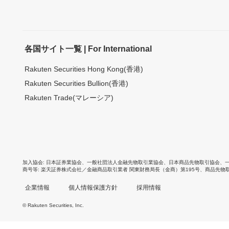
各国サイト一覧 | For International
Rakuten Securities Hong Kong(香港)
Rakuten Securities Bullion(香港)
Rakuten Trade(マレーシア)
加入協会
日本証券業協会
、
一般社団法人金融先物取引業協会
、
日本商品先物取引協会
、
商号等
楽天証券株式会社／金融商品取引業者 関東財務局長（金商）第195号、商品先物
企業情報
個人情報保護方針
採用情報
© Rakuten Securities, Inc.