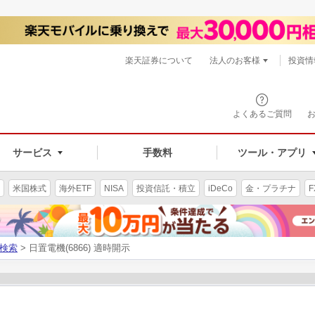
楽天証券について
法人のお客様
投資情
よくあるご質問
サービス
手数料
ツール・アプリ
米国株式
海外ETF
NISA
投資信託・積立
iDeCo
金・プラチナ
F
検索
> 日置電機(6866) 適時開示