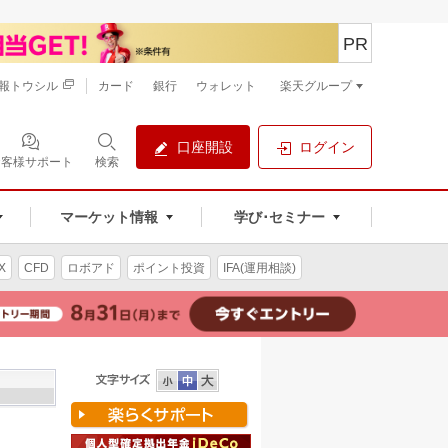
PR
報トウシル
カード
銀行
ウォレット
楽天グループ
口座開設
ログイン
お客様サポート
検索
マーケット情報
学び･セミナー
X
CFD
ロボアド
ポイント投資
IFA(運用相談)