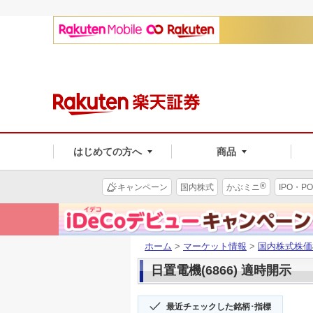
はじめての方へ
商品
®
キャンペーン
国内株式
かぶミニ
IPO・PO
ホーム
>
マーケット情報
>
国内株式株価
日置電機(6866) 適時開示
最近チェックした銘柄･指標