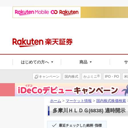
はじめての方へ
商品
®
キャンペーン
国内株式
かぶミニ
IPO・PO
米
ホーム
>
マーケット情報
>
国内株式株価検索
多摩川ＨＬＤＧ(6838) 適時開示
最近チェックした銘柄･指標