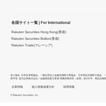
各国サイト一覧 | For International
Rakuten Securities Hong Kong(香港)
Rakuten Securities Bullion(香港)
Rakuten Trade(マレーシア)
加入協会
日本証券業協会
、
一般社団法人金融先物取引業協会
、
日本商品先物取引協会
、
商号等
楽天証券株式会社／金融商品取引業者 関東財務局長（金商）第195号、商品先物
企業情報
個人情報保護方針
採用情報
© Rakuten Securities, Inc.