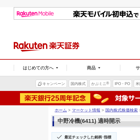
はじめての方へ
商品
®
キャンペーン
国内株式
かぶミニ
IPO・PO
米
ホーム
>
マーケット情報
>
国内株式株価検索
中野冷機(6411) 適時開示
最近チェックした銘柄･指標