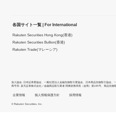
各国サイト一覧 | For International
Rakuten Securities Hong Kong(香港)
Rakuten Securities Bullion(香港)
Rakuten Trade(マレーシア)
加入協会
日本証券業協会
、
一般社団法人金融先物取引業協会
、
日本商品先物取引協会
、
商号等
楽天証券株式会社／金融商品取引業者 関東財務局長（金商）第195号、商品先物
企業情報
個人情報保護方針
採用情報
© Rakuten Securities, Inc.