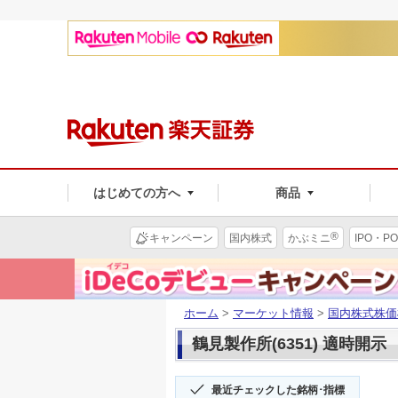
はじめての方へ
商品
®
キャンペーン
国内株式
かぶミニ
IPO・PO
ホーム
>
マーケット情報
>
国内株式株価
鶴見製作所(6351) 適時開示
最近チェックした銘柄･指標