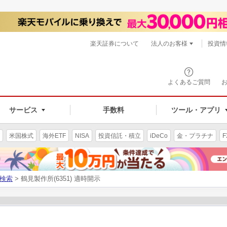
楽天証券について
法人のお客様
投資情
よくあるご質問
サービス
手数料
ツール・アプリ
米国株式
海外ETF
NISA
投資信託・積立
iDeCo
金・プラチナ
F
検索
> 鶴見製作所(6351) 適時開示