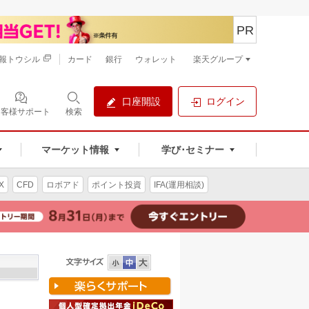
PR
報トウシル
カード
銀行
ウォレット
楽天グループ
口座開設
ログイン
お客様サポート
検索
マーケット情報
学び･セミナー
X
CFD
ロボアド
ポイント投資
IFA(運用相談)