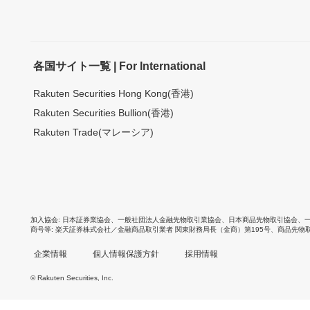
各国サイト一覧 | For International
Rakuten Securities Hong Kong(香港)
Rakuten Securities Bullion(香港)
Rakuten Trade(マレーシア)
加入協会
日本証券業協会
、
一般社団法人金融先物取引業協会
、
日本商品先物取引協会
、
商号等
楽天証券株式会社／金融商品取引業者 関東財務局長（金商）第195号、商品先物
企業情報
個人情報保護方針
採用情報
© Rakuten Securities, Inc.