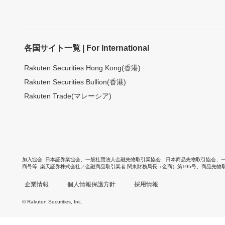
各国サイト一覧 | For International
Rakuten Securities Hong Kong(香港)
Rakuten Securities Bullion(香港)
Rakuten Trade(マレーシア)
加入協会
日本証券業協会
、
一般社団法人金融先物取引業協会
、
日本商品先物取引協会
、
商号等
楽天証券株式会社／金融商品取引業者 関東財務局長（金商）第195号、商品先物
企業情報
個人情報保護方針
採用情報
© Rakuten Securities, Inc.