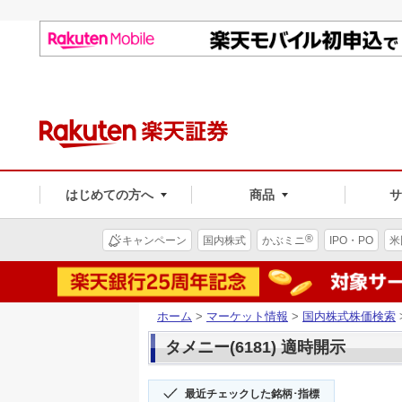
はじめての方へ
商品
®
キャンペーン
国内株式
かぶミニ
IPO・PO
米
ホーム
>
マーケット情報
>
国内株式株価検索
タメニー(6181) 適時開示
最近チェックした銘柄･指標