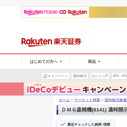
はじめての方へ
商品
®
キャンペーン
国内株式
かぶミニ
IPO・PO
ホーム
>
マーケット情報
>
国内株式株価
ＤＭＧ森精機(6141) 適時開
最近チェックした銘柄･指標