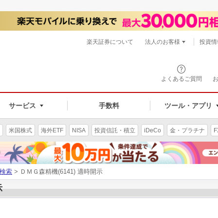
楽天証券について
法人のお客様
投資情
よくあるご質問
サービス
手数料
ツール・アプリ
米国株式
海外ETF
NISA
投資信託・積立
iDeCo
金・プラチナ
F
検索
> ＤＭＧ森精機(6141) 適時開示
示