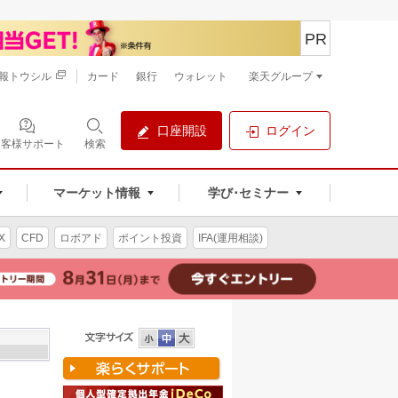
PR
報トウシル
カード
銀行
ウォレット
楽天グループ
口座開設
ログイン
お客様サポート
検索
マーケット情報
学び･セミナー
X
CFD
ロボアド
ポイント投資
IFA(運用相談)