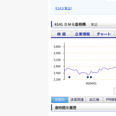
6141(東証)
6141 ＤＭＧ森精機
東証