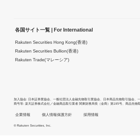
各国サイト一覧 | For International
Rakuten Securities Hong Kong(香港)
Rakuten Securities Bullion(香港)
Rakuten Trade(マレーシア)
加入協会
日本証券業協会
、
一般社団法人金融先物取引業協会
、
日本商品先物取引協会
、
商号等
楽天証券株式会社／金融商品取引業者 関東財務局長（金商）第195号、商品先物
企業情報
個人情報保護方針
採用情報
© Rakuten Securities, Inc.