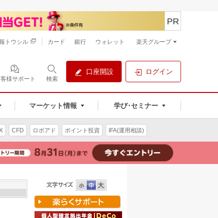
PR
報トウシル
カード
銀行
ウォレット
楽天グループ
口座開設
ログイン
お客様サポート
検索
マーケット情報
学び･セミナー
X
CFD
ロボアド
ポイント投資
IFA(運用相談)