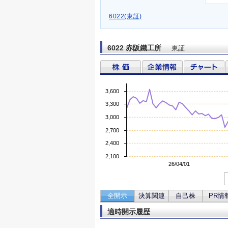
6022(東証)
6022 赤阪鐵工所
東証