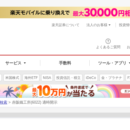
楽天証券について
法人のお客様
投資情
よくあるご質問
サービス
手数料
ツール・アプリ
米国株式
海外ETF
NISA
投資信託・積立
iDeCo
金・プラチナ
F
検索
> 赤阪鐵工所(6022) 適時開示