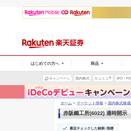
はじめての方へ
商品
®
キャンペーン
国内株式
かぶミニ
IPO・PO
ホーム
>
マーケット情報
>
国内株式株価
赤阪鐵工所(6022) 適時開示
最近チェックした銘柄･指標