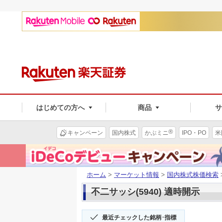
はじめての方へ
商品
®
キャンペーン
国内株式
かぶミニ
IPO・PO
米
ホーム
>
マーケット情報
>
国内株式株価検索
不二サッシ(5940) 適時開示
最近チェックした銘柄･指標