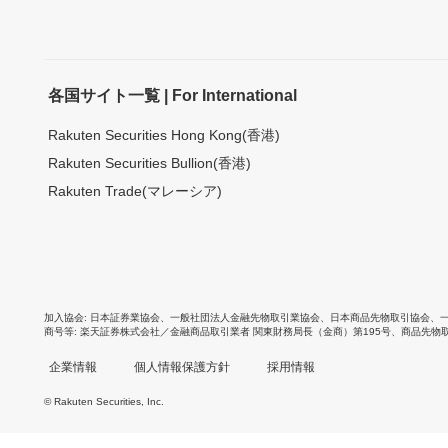
各国サイト一覧 | For International
Rakuten Securities Hong Kong(香港)
Rakuten Securities Bullion(香港)
Rakuten Trade(マレーシア)
加入協会
日本証券業協会
、
一般社団法人金融先物取引業協会
、
日本商品先物取引協会
、
商号等
楽天証券株式会社／金融商品取引業者 関東財務局長（金商）第195号、商品先物
企業情報
個人情報保護方針
採用情報
© Rakuten Securities, Inc.