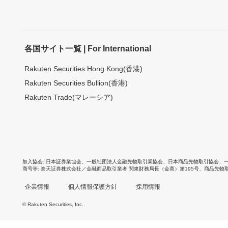
各国サイト一覧 | For International
Rakuten Securities Hong Kong(香港)
Rakuten Securities Bullion(香港)
Rakuten Trade(マレーシア)
加入協会
日本証券業協会
、
一般社団法人金融先物取引業協会
、
日本商品先物取引協会
、
商号等
楽天証券株式会社／金融商品取引業者 関東財務局長（金商）第195号、商品先物
企業情報
個人情報保護方針
採用情報
© Rakuten Securities, Inc.