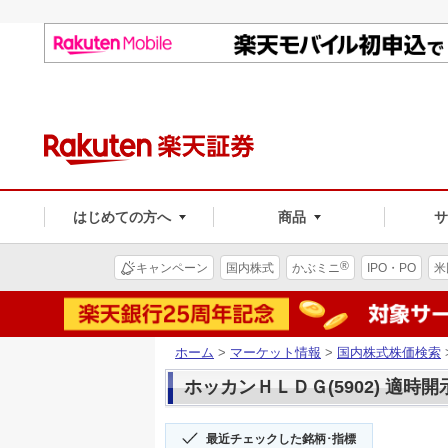
はじめての方へ
商品
®
キャンペーン
国内株式
かぶミニ
IPO・PO
米
ホーム
>
マーケット情報
>
国内株式株価検索
ホッカンＨＬＤＧ(5902) 適時開
最近チェックした銘柄･指標