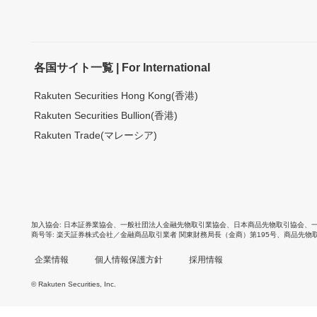
各国サイト一覧 | For International
Rakuten Securities Hong Kong(香港)
Rakuten Securities Bullion(香港)
Rakuten Trade(マレーシア)
加入協会
日本証券業協会
、
一般社団法人金融先物取引業協会
、
日本商品先物取引協会
、
商号等
楽天証券株式会社／金融商品取引業者 関東財務局長（金商）第195号、商品先物
企業情報
個人情報保護方針
採用情報
© Rakuten Securities, Inc.