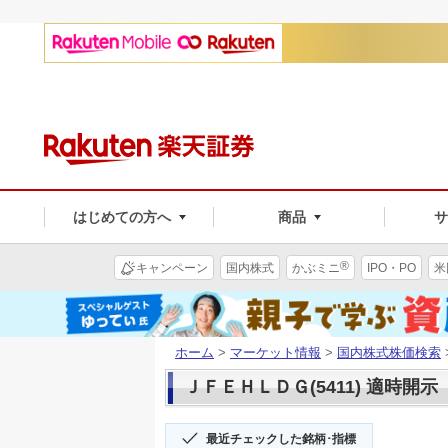
はじめての方へ
商品
®
キャンペーン
国内株式
かぶミニ
IPO・PO
米
ホーム
>
マーケット情報
>
国内株式株価検索
ＪＦＥＨＬＤＧ(5411) 適時開示
最近チェックした銘柄･指標