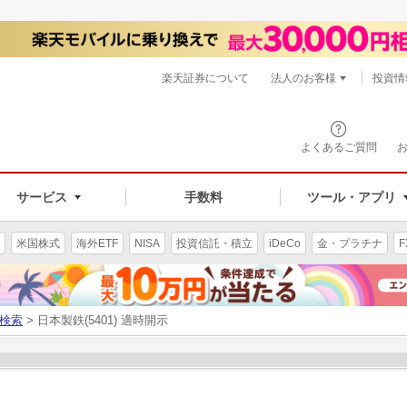
楽天証券について
法人のお客様
投資情
よくあるご質問
サービス
手数料
ツール・アプリ
米国株式
海外ETF
NISA
投資信託・積立
iDeCo
金・プラチナ
F
検索
> 日本製鉄(5401) 適時開示