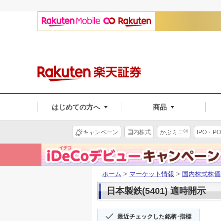
はじめての方へ
商品
®
キャンペーン
国内株式
かぶミニ
IPO・PO
ホーム
>
マーケット情報
>
国内株式株価
日本製鉄(5401) 適時開示
最近チェックした銘柄･指標