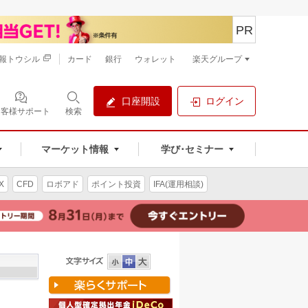
PR
報トウシル
カード
銀行
ウォレット
楽天グループ
口座開設
ログイン
お客様サポート
検索
マーケット情報
学び･セミナー
X
CFD
ロボアド
ポイント投資
IFA(運用相談)