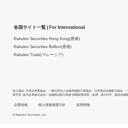
各国サイト一覧 | For International
Rakuten Securities Hong Kong(香港)
Rakuten Securities Bullion(香港)
Rakuten Trade(マレーシア)
加入協会
日本証券業協会
、
一般社団法人金融先物取引業協会
、
日本商品先物取引協会
、
商号等
楽天証券株式会社／金融商品取引業者 関東財務局長（金商）第195号、商品先物
企業情報
個人情報保護方針
採用情報
© Rakuten Securities, Inc.