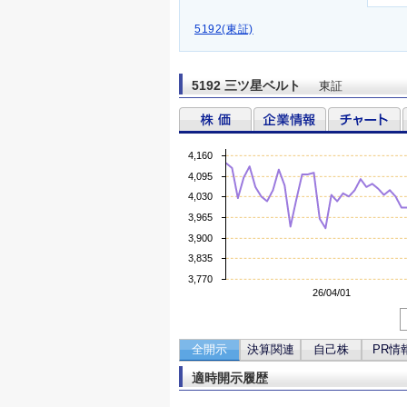
5192(東証)
5192 三ツ星ベルト
東証