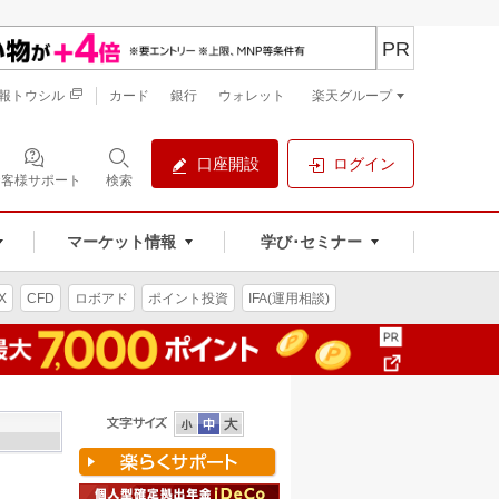
PR
報トウシル
カード
銀行
ウォレット
楽天グループ
口座開設
ログイン
お客様サポート
検索
マーケット情報
学び･セミナー
X
CFD
ロボアド
ポイント投資
IFA(運用相談)