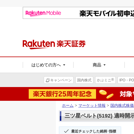
はじめての方へ
商品
®
キャンペーン
国内株式
かぶミニ
IPO・PO
ホーム
>
マーケット情報
>
国内株式株価
三ツ星ベルト(5192) 適時開
最近チェックした銘柄･指標