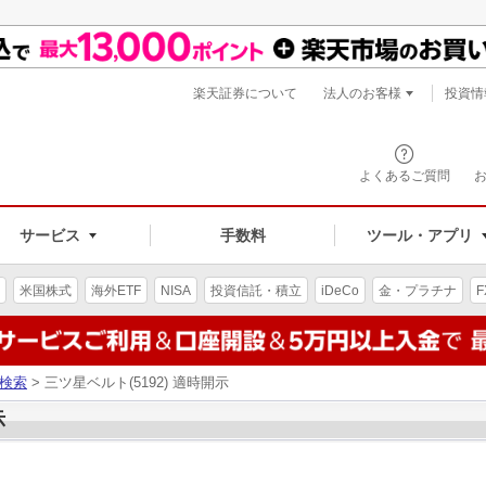
楽天証券について
法人のお客様
投資情
よくあるご質問
サービス
手数料
ツール・アプリ
米国株式
海外ETF
NISA
投資信託・積立
iDeCo
金・プラチナ
F
検索
> 三ツ星ベルト(5192) 適時開示
示