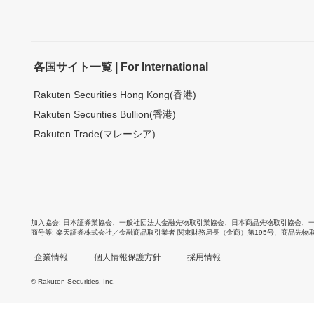
各国サイト一覧 | For International
Rakuten Securities Hong Kong(香港)
Rakuten Securities Bullion(香港)
Rakuten Trade(マレーシア)
加入協会
日本証券業協会
、
一般社団法人金融先物取引業協会
、
日本商品先物取引協会
、
商号等
楽天証券株式会社／金融商品取引業者 関東財務局長（金商）第195号、商品先物
企業情報
個人情報保護方針
採用情報
© Rakuten Securities, Inc.