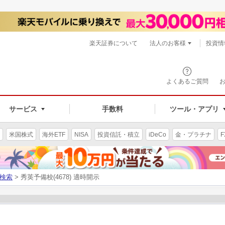
楽天証券について
法人のお客様
投資情
よくあるご質問
サービス
手数料
ツール・アプリ
米国株式
海外ETF
NISA
投資信託・積立
iDeCo
金・プラチナ
F
検索
> 秀英予備校(4678) 適時開示