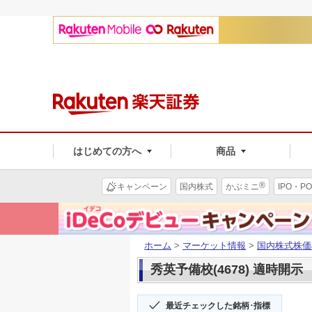
はじめての方へ
商品
®
キャンペーン
国内株式
かぶミニ
IPO・PO
ホーム
>
マーケット情報
>
国内株式株価
秀英予備校(4678) 適時開示
最近チェックした銘柄･指標