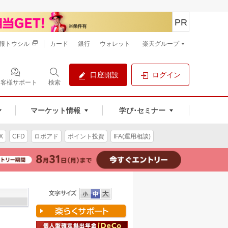
PR
報トウシル
カード
銀行
ウォレット
楽天グループ
口座開設
ログイン
お客様サポート
検索
マーケット情報
学び･セミナー
X
CFD
ロボアド
ポイント投資
IFA(運用相談)