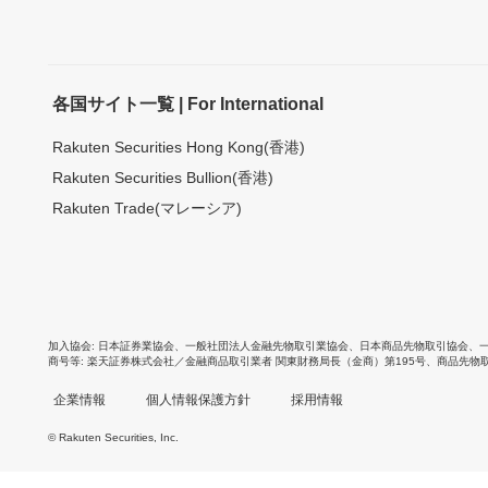
各国サイト一覧 | For International
Rakuten Securities Hong Kong(香港)
Rakuten Securities Bullion(香港)
Rakuten Trade(マレーシア)
加入協会
日本証券業協会
、
一般社団法人金融先物取引業協会
、
日本商品先物取引協会
、
商号等
楽天証券株式会社／金融商品取引業者 関東財務局長（金商）第195号、商品先物
企業情報
個人情報保護方針
採用情報
© Rakuten Securities, Inc.