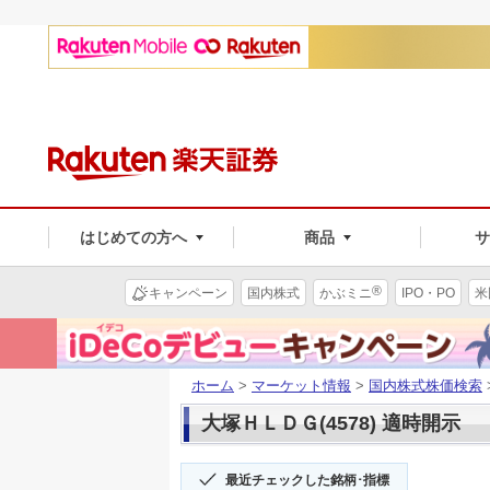
はじめての方へ
商品
®
キャンペーン
国内株式
かぶミニ
IPO・PO
米
ホーム
>
マーケット情報
>
国内株式株価検索
大塚ＨＬＤＧ(4578) 適時開示
最近チェックした銘柄･指標