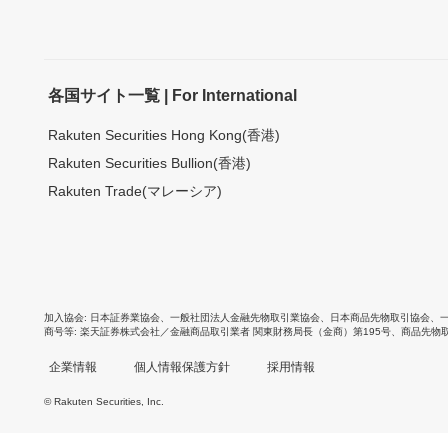
各国サイト一覧 | For International
Rakuten Securities Hong Kong(香港)
Rakuten Securities Bullion(香港)
Rakuten Trade(マレーシア)
加入協会
日本証券業協会
、
一般社団法人金融先物取引業協会
、
日本商品先物取引協会
、
商号等
楽天証券株式会社／金融商品取引業者 関東財務局長（金商）第195号、商品先物
企業情報
個人情報保護方針
採用情報
© Rakuten Securities, Inc.