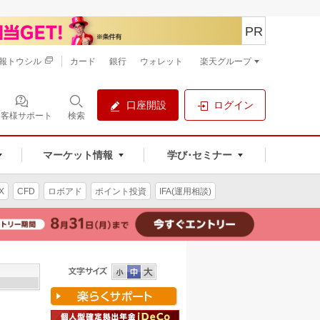
PR
報トウシル
カード
銀行
ウォレット
楽天グループ
口座開設
ログイン
お客様サポート
検索
マーケット情報
学び･セミナー
X
CFD
ロボアド
ポイント投資
IFA(運用相談)