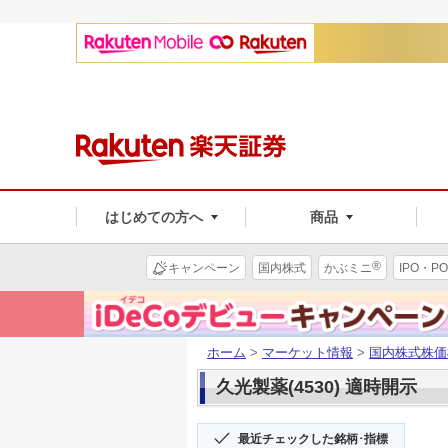
はじめての方へ
商品
®
キャンペーン
国内株式
かぶミニ
IPO・PO
ホーム
>
マーケット情報
>
国内株式株価
久光製薬(4530) 適時開示
最近チェックした銘柄･指標