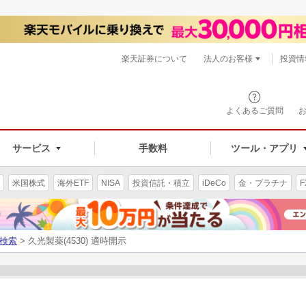
楽天証券について
法人のお客様
投資情
よくあるご質問
サービス
手数料
ツール・アプリ
米国株式
海外ETF
NISA
投資信託・積立
iDeCo
金・プラチナ
F
検索
> 久光製薬(4530) 適時開示