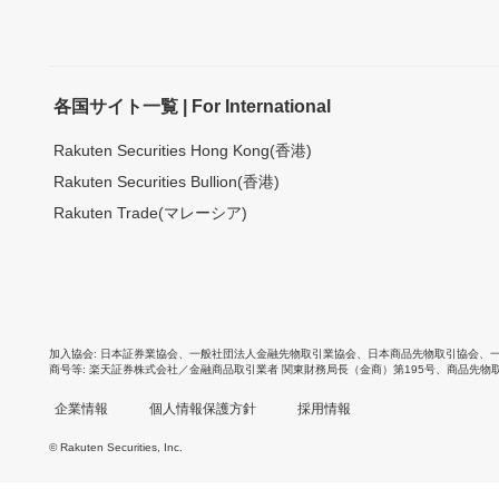
各国サイト一覧 | For International
Rakuten Securities Hong Kong(香港)
Rakuten Securities Bullion(香港)
Rakuten Trade(マレーシア)
加入協会
日本証券業協会
、
一般社団法人金融先物取引業協会
、
日本商品先物取引協会
、
商号等
楽天証券株式会社／金融商品取引業者 関東財務局長（金商）第195号、商品先物
企業情報
個人情報保護方針
採用情報
© Rakuten Securities, Inc.