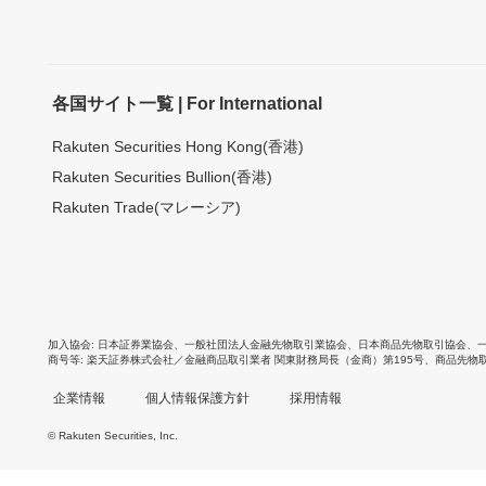
各国サイト一覧 | For International
Rakuten Securities Hong Kong(香港)
Rakuten Securities Bullion(香港)
Rakuten Trade(マレーシア)
加入協会
日本証券業協会
、
一般社団法人金融先物取引業協会
、
日本商品先物取引協会
、
商号等
楽天証券株式会社／金融商品取引業者 関東財務局長（金商）第195号、商品先物
企業情報
個人情報保護方針
採用情報
© Rakuten Securities, Inc.