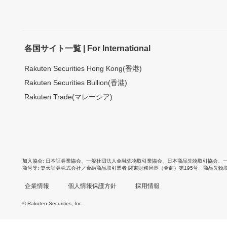
各国サイト一覧 | For International
Rakuten Securities Hong Kong(香港)
Rakuten Securities Bullion(香港)
Rakuten Trade(マレーシア)
加入協会
日本証券業協会
、
一般社団法人金融先物取引業協会
、
日本商品先物取引協会
、
商号等
楽天証券株式会社／金融商品取引業者 関東財務局長（金商）第195号、商品先物
企業情報
個人情報保護方針
採用情報
© Rakuten Securities, Inc.