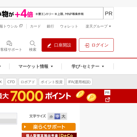
PR
報トウシル
カード
銀行
ウォレット
楽天グループ
口座開設
ログイン
お客様サポート
検索
マーケット情報
学び･セミナー
X
CFD
ロボアド
ポイント投資
IFA(運用相談)