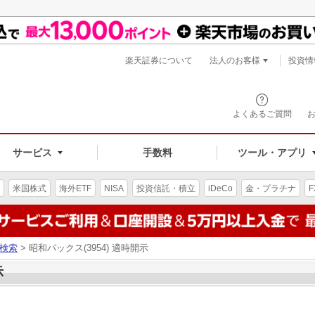
楽天証券について
法人のお客様
投資情
よくあるご質問
サービス
手数料
ツール・アプリ
米国株式
海外ETF
NISA
投資信託・積立
iDeCo
金・プラチナ
F
検索
> 昭和パックス(3954) 適時開示
示